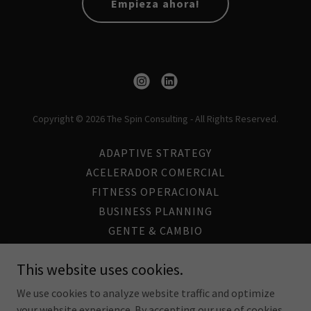
Empieza ahora!
Copyright © 2026 The Spin Consulting - All Rights Reserved.
ADAPTIVE STRATEGY
ACELERADOR COMERCIAL
FITNESS OPERACIONAL
BUSINESS PLANNING
GENTE & CAMBIO
EXPERIENCIA DEL CLIENTE
This website uses cookies.
EXECUTIVE SEARCH
FINAZAS CORPORATIVAS
We use cookies to analyze website traffic and optimize
your website experience. By accepting our use of cookies,